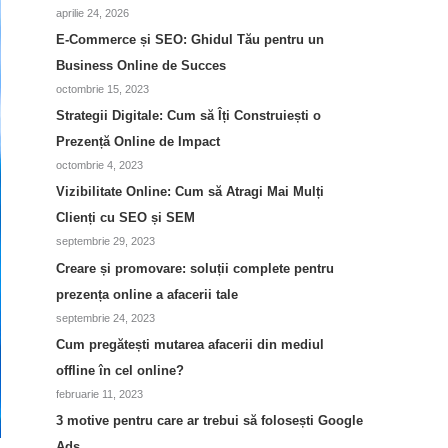
ă
aprilie 24, 2026
E-Commerce și SEO: Ghidul Tău pentru un
Business Online de Succes
octombrie 15, 2023
Strategii Digitale: Cum să Îți Construiești o
Prezență Online de Impact
octombrie 4, 2023
Vizibilitate Online: Cum să Atragi Mai Mulți
Clienți cu SEO și SEM
septembrie 29, 2023
Creare și promovare: soluții complete pentru
prezența online a afacerii tale
septembrie 24, 2023
Cum pregătești mutarea afacerii din mediul
offline în cel online?
februarie 11, 2023
3 motive pentru care ar trebui să folosești Google
Ads