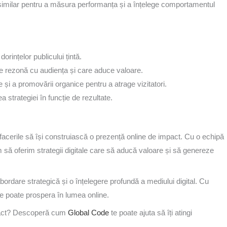
imilar pentru a măsura performanța și a înțelege comportamentul
orințelor publicului țintă.
e rezonă cu audiența și care aduce valoare.
ite și a promovării organice pentru a atrage vizitatori.
a strategiei în funcție de rezultate.
afacerile să își construiască o prezență online de impact. Cu o echipă
 să oferim strategii digitale care să aducă valoare și să genereze
ordare strategică și o înțelegere profundă a mediului digital. Cu
cere poate prospera în lumea online.
impact? Descoperă cum
Global Code
te poate ajuta să îți atingi