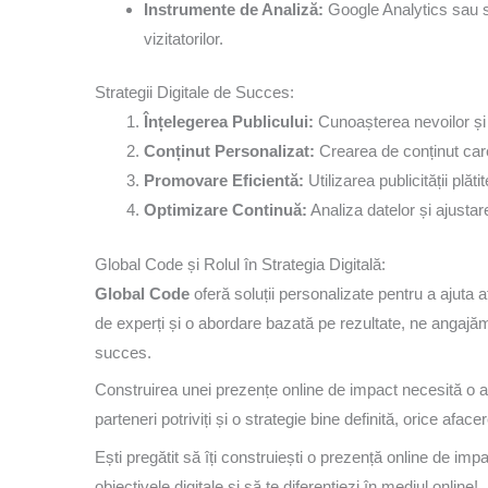
Instrumente de Analiză:
Google Analytics sau s
vizitatorilor.
Strategii Digitale de Succes:
Înțelegerea Publicului:
Cunoașterea nevoilor și d
Conținut Personalizat:
Crearea de conținut car
Promovare Eficientă:
Utilizarea publicității plăt
Optimizare Continuă:
Analiza datelor și ajustare
Global Code și Rolul în Strategia Digitală:
Global Code
oferă soluții personalizate pentru a ajuta 
de experți și o abordare bazată pe rezultate, ne angajăm
succes.
Construirea unei prezențe online de impact necesită o ab
parteneri potriviți și o strategie bine definită, orice afa
Ești pregătit să îți construiești o prezență online de 
obiectivele digitale și să te diferențiezi în mediul online!