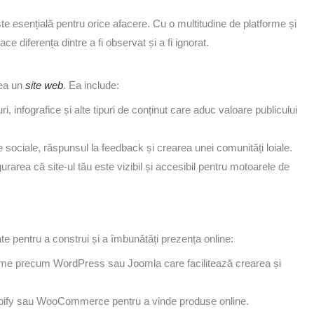
ste esențială pentru orice afacere. Cu o multitudine de platforme și
ce diferența dintre a fi observat și a fi ignorat.
vea un
site web
. Ea include:
ri, infografice și alte tipuri de conținut care aduc valoare publicului
 sociale, răspunsul la feedback și crearea unei comunități loiale.
urarea că site-ul tău este vizibil și accesibil pentru motoarele de
zate pentru a construi și a îmbunătăți prezența online:
me precum WordPress sau Joomla care facilitează crearea și
pify sau WooCommerce pentru a vinde produse online.