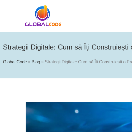
Skip
to
content
Strategii Digitale: Cum să Îți Construieșt
Global Code
»
Blog
»
Strategii Digitale: Cum să Îți Construiești o 