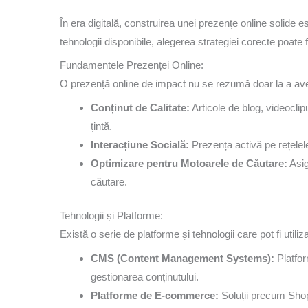
În era digitală, construirea unei prezențe online solide e
tehnologii disponibile, alegerea strategiei corecte poate fa
Fundamentele Prezenței Online:
O prezență online de impact nu se rezumă doar la a a
Conținut de Calitate:
Articole de blog, videoclipu
țintă.
Interacțiune Socială:
Prezența activă pe rețelele
Optimizare pentru Motoarele de Căutare:
Asig
căutare.
Tehnologii și Platforme:
Există o serie de platforme și tehnologii care pot fi utili
CMS (Content Management Systems):
Platfor
gestionarea conținutului.
Platforme de E-commerce:
Soluții precum Sho