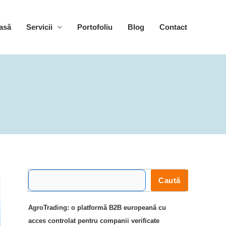
asă
Servicii
Portofoliu
Blog
Contact
C
Caută
a
u
AgroTrading: o platformă B2B europeană cu
t
acces controlat pentru companii verificate